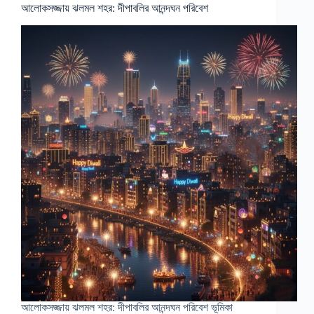
আলোকসজ্জায় ঝলমল শহর: দীপাবলির আনন্দঘন পরিবেশ
আলোকসজ্জায় ঝলমল শহর: দীপাবলির আনন্দঘন পরিবেশ ভূমিকা