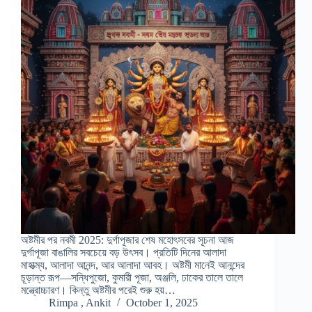
অষ্টমীর পর নবমী 2025: দুর্গাপূজার শেষ মহোৎসবের সূচনা আজ
দুর্গাপূজা বাঙালির সবচেয়ে বড় উৎসব। প্রতিটি দিনের আলাদা
মাহাত্ম্য, আলাদা আনন্দ, আর আলাদা আবহ। অষ্টমী মানেই আনন্দের
চূড়ান্ত রূপ—সন্ধিপুজো, কুমারী পূজা, অঞ্জলি, ঢাকের তালে তালে
মন্ত্রোচ্চারণ। কিন্তু অষ্টমীর পরেই শুরু হয়…
Rimpa , Ankit
October 1, 2025