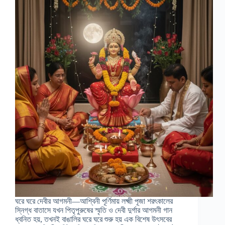
ঘরে ঘরে দেবীর আগমনী—আশ্বিনী পূর্ণিমায় লক্ষ্মী পূজা শরৎকালের
স্নিগ্ধ বাতাসে যখন পিতৃপুরুষের স্মৃতি ও দেবী দুর্গার আগমনী গান
ধ্বনিত হয়, তখনই বাঙালির ঘরে ঘরে শুরু হয় এক বিশেষ উৎসবের