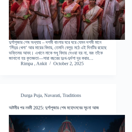
দুর্গাপূজার শেষ অধ্যায় – দশমী বাংলার ঘরে ঘরে যেমন দশমী মানে
‘সিঁদুর খেলা’ আর মায়ের বিদায়, তেমনি বেলুড় মঠে এই দিনটির রয়েছে
ভক্তিময় আবহ। এখানে মাকে শুধু বিদায় দেওয়া হয় না, বরং তাঁকে
জানানো হয় কৃতজ্ঞতা—সারা বছরের দুঃখ-দুর্দশা দূর করার…
Rimpa , Ankit
October 2, 2025
Durga Puja
,
Navarati
,
Traditions
অষ্টমীর পর নবমী 2025: দুর্গাপূজার শেষ মহোৎসবের সূচনা আজ