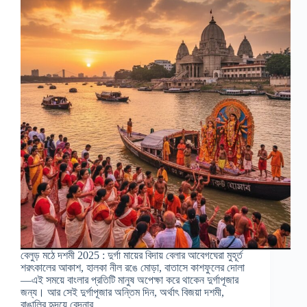
বেলুড় মঠে দশমী 2025 : দুর্গা মায়ের বিদায় বেলার আবেগঘেরা মুহূর্ত
শরৎকালের আকাশ, হালকা নীল রঙে মোড়া, বাতাসে কাশফুলের দোলা
—এই সময়ে বাংলার প্রতিটি মানুষ অপেক্ষা করে থাকেন দুর্গাপূজার
জন্য। আর সেই দুর্গাপূজার অন্তিম দিন, অর্থাৎ বিজয়া দশমী,
বাঙালির হৃদয়ে বেদনার…