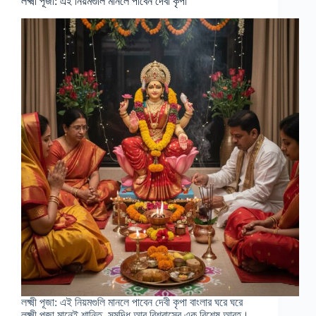
লক্ষ্মী পূজা: এই নিয়মগুলি মানলে পাবেন দেবী কৃপা
লক্ষ্মী পূজা: এই নিয়মগুলি মানলে পাবেন দেবী কৃপা বাংলার ঘরে ঘরে
লক্ষ্মী পূজা মানেই শান্তি, সমৃদ্ধি আর বিশ্বাসের এক বিশেষ আবহ।