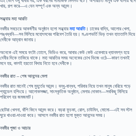
এই ভোগ শুধু খাবার নয়, এক ধরনের সামাজিক মিলনও বটে। অপরিচিত মানুষ এক থালায় বসে
খায়, গল্প করে—এ যেন সম্পূর্ণ এক অন্য আনন্দ।
সন্ধ্যায় মহা আরতি
নবমীর সবচেয়ে আকর্ষণীয় অনুষ্ঠান হলো সন্ধ্যার
মহা আরতি
। ঢাকের বাদ্যি, আলোর খেলা,
শঙ্খধ্বনি—সব মিলিয়ে মহোৎসবের পরিবেশ তৈরি হয়। মণ্ডপভর্তি ভিড় তখন হাততালি দিয়ে
দেবীকে আহ্বান জানায়।
অনেকে এই সময়ে ফটো তোলে, ভিডিও করে, আবার কেউ কেউ একেবারে ধ্যানমগ্ন হয়ে
দেবীর দিকে তাকিয়ে থাকে। মহা আরতির সময় অনেকের চোখ ভিজে ওঠে—কারণ তখনই
মনে হয়, কালই হয়তো বিদায় নিতে হবে দেবীকে।
নবমীর রাত – শেষ আনন্দের মেলা
নবমীর রাত মানেই শেষ মুহূর্তের আনন্দ। বন্ধু-বান্ধব, পরিবার নিয়ে তখন মানুষ বেরিয়ে পড়ে
প্যান্ডেল হপিংয়ে। আলোকসজ্জা, সাংস্কৃতিক অনুষ্ঠান, মেলার দোকান—সবকিছু মিলিয়ে
পরিবেশ হয় জমজমাট।
ছোটরা খেলনা, বাঁশি কিনে আনন্দ করে। বড়রা ফুচকা, রোল, চাউমিন, মোমো—এই সব স্টল
ঘুরে খাওয়া-দাওয়া করে। আসলে নবমীর রাত হলো মুক্ত আনন্দের সময়।
নবমীর পূজা ও আচার