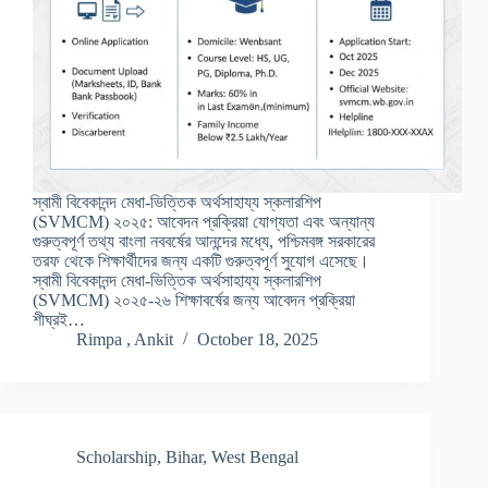
স্বামী বিবেকানন্দ মেধা-ভিত্তিক অর্থসাহায্য স্কলারশিপ
(SVMCM) ২০২৫: আবেদন প্রক্রিয়া যোগ্যতা এবং অন্যান্য
গুরুত্বপূর্ণ তথ্য বাংলা নববর্ষের আনন্দের মধ্যে, পশ্চিমবঙ্গ সরকারের
তরফ থেকে শিক্ষার্থীদের জন্য একটি গুরুত্বপূর্ণ সুযোগ এসেছে।
স্বামী বিবেকানন্দ মেধা-ভিত্তিক অর্থসাহায্য স্কলারশিপ
(SVMCM) ২০২৫-২৬ শিক্ষাবর্ষের জন্য আবেদন প্রক্রিয়া
শীঘ্রই…
Rimpa , Ankit
October 18, 2025
Scholarship
,
Bihar
,
West Bengal