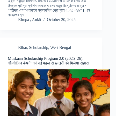
অ্যান্ড মহীন্দ্রা লিমিটেড সমাজের উন্নয়ন ও দায়িত্ববোধের এক
উজ্জ্বল দৃষ্টান্ত স্থাপন করেছে তাদের নতুন উদ্যোগের মাধ্যমে –
“মহীন্দ্রা এমপাওয়ারহার স্কলারশিপ প্রোগ্রাম ২০২৫–২৬”। এই
প্রকল্পের মূল…
Rimpa , Ankit
October 20, 2025
Bihar
,
Scholarship
,
West Bengal
Muskaan Scholarship Program 2.0 (2025–26):
वॉल्वोलिन कंपनी की नई पहल से छात्रों को मिलेगा सहारा