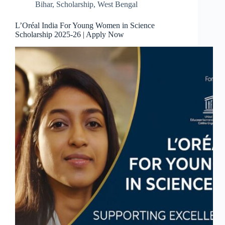
Bihar
,
Scholarship
,
West Bengal
L’Oréal India For Young Women in Science
Scholarship 2025-26 | Apply Now