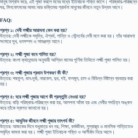
মানুষ বিশ্বাস করে, এই পূজা করলে মনের মধ্যে ইতিবাচক শক্তি জাগে। পরিষ্কার-পরিচ্ছন্ন
ঘর, মিলনোৎসবের আবহ আর ভক্তিময় প্রার্থনা মানুষের জীবনে নতুন উদ্যম আনে।
FAQ:
প্রশ্ন ১: দেবী লক্ষ্মীর আরাধনা কেন করা হয়?
উত্তর: দেবী লক্ষ্মীকে সমৃদ্ধি, ঐশ্বর্য, শান্তি ও সৌন্দর্যের দেবী মনে করা হয়। তাঁর আরাধনা
সংসারে সুখ, ধনসম্পদ ও সামঞ্জস্য আনে।
প্রশ্ন ২: লক্ষ্মী পূজা কবে পালিত হয়?
উত্তর: বাংলা ক্যালেন্ডার অনুযায়ী আশ্বিন মাসের পূর্ণিমা তিথিতে লক্ষ্মী পূজা পালিত হয়।
প্রশ্ন ৩: লক্ষ্মী পূজার প্রধান উপকরণ কী কী?
উত্তর: পদ্মফুল, ধান-দূর্বা, নারকেল, দুধ, দই, ফলমূল, চাল ও বিভিন্ন মিষ্টান্ন ব্যবহার করা
হয়।
প্রশ্ন ৪: ঘরে লক্ষ্মী পূজার আগে কী প্রস্তুতি নেওয়া হয়?
উত্তর: বাড়ি পরিষ্কার-পরিচ্ছন্ন করা হয়, আলপনা আঁকা হয় এবং দেবীর পদচিহ্ন অঙ্কন
করে তাঁকে স্বাগত জানানো হয়।
প্রশ্ন ৫: আধুনিক জীবনে লক্ষ্মী পূজার তাৎপর্য কী?
উত্তর: আজকের দিনে শুধুমাত্র ধন নয়, শিক্ষা, কর্মজীবন, সুস্বাস্থ্য ও মানসিক শান্তিতেও
সমৃদ্ধি কামনা করা হয়। লক্ষ্মী পূজা ইতিবাচক শক্তি ও আশীর্বাদ নিয়ে আসে।