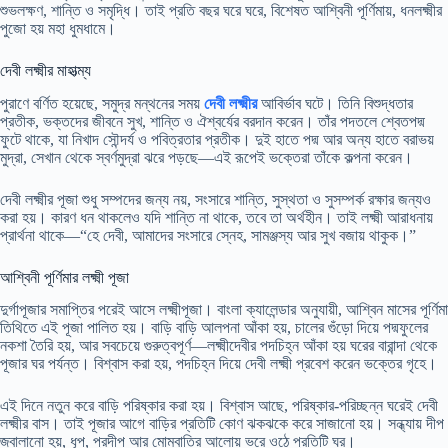
শুভলক্ষণ, শান্তি ও সমৃদ্ধি। তাই প্রতি বছর ঘরে ঘরে, বিশেষত আশ্বিনী পূর্ণিমায়, ধনলক্ষ্মীর
পুজো হয় মহা ধুমধামে।
দেবী লক্ষ্মীর মাহাত্ম্য
পুরাণে বর্ণিত হয়েছে, সমুদ্র মন্থনের সময়
দেবী লক্ষ্মীর
আবির্ভাব ঘটে। তিনি বিশুদ্ধতার
প্রতীক, ভক্তদের জীবনে সুখ, শান্তি ও ঐশ্বর্যের বরদান করেন। তাঁর পদতলে শ্বেতপদ্ম
ফুটে থাকে, যা নিখাদ সৌন্দর্য ও পবিত্রতার প্রতীক। দুই হাতে পদ্ম আর অন্য হাতে বরাভয়
মুদ্রা, সেখান থেকে স্বর্ণমুদ্রা ঝরে পড়ছে—এই রূপেই ভক্তেরা তাঁকে কল্পনা করেন।
দেবী লক্ষ্মীর পূজা শুধু সম্পদের জন্য নয়, সংসারে শান্তি, সুস্থতা ও সুসম্পর্ক রক্ষার জন্যও
করা হয়। কারণ ধন থাকলেও যদি শান্তি না থাকে, তবে তা অর্থহীন। তাই লক্ষ্মী আরাধনায়
প্রার্থনা থাকে—“হে দেবী, আমাদের সংসারে স্নেহ, সামঞ্জস্য আর সুখ বজায় থাকুক।”
আশ্বিনী পূর্ণিমার লক্ষ্মী পূজা
দুর্গাপূজার সমাপ্তির পরেই আসে লক্ষ্মীপূজা। বাংলা ক্যালেন্ডার অনুযায়ী, আশ্বিন মাসের পূর্ণিমা
তিথিতে এই পূজা পালিত হয়। বাড়ি বাড়ি আলপনা আঁকা হয়, চালের গুঁড়ো দিয়ে পদ্মফুলের
নকশা তৈরি হয়, আর সবচেয়ে গুরুত্বপূর্ণ—লক্ষ্মীদেবীর পদচিহ্ন আঁকা হয় ঘরের বারান্দা থেকে
পূজার ঘর পর্যন্ত। বিশ্বাস করা হয়, পদচিহ্ন দিয়ে দেবী লক্ষ্মী প্রবেশ করেন ভক্তের গৃহে।
এই দিনে নতুন করে বাড়ি পরিষ্কার করা হয়। বিশ্বাস আছে, পরিষ্কার-পরিচ্ছন্ন ঘরেই দেবী
লক্ষ্মীর বাস। তাই পূজার আগে বাড়ির প্রতিটি কোণ ঝকঝকে করে সাজানো হয়। সন্ধ্যায় দীপ
জ্বালানো হয়, ধূপ, প্রদীপ আর মোমবাতির আলোয় ভরে ওঠে প্রতিটি ঘর।