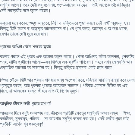
সমৃদ্ধি আসে। তবে দেবী শুধু ধনে নয়, গুণে-জ্ঞানেও বর দেন। তাই অনেকে তাঁকে বিদ্যার
দেবী সরস্বতীর সঙ্গে তুলনা করেন।
ভক্তরা মনে করেন, শুদ্ধ অন্তরে, নিষ্ঠা ও ভক্তিভরে পূজা করলে দেবী লক্ষ্মী প্রসন্ন হন।
কিন্তু তিনি অলস বা আড়ম্বর ভালোবাসেন না। যে গৃহে কলহ, আলস্য ও অপচয় থাকে,
সেখান থেকে দেবী দূরে সরে যান।
গ্রামের আঙিনা থেকে শহরের ফ্ল্যাট
বাংলার গ্রামে এই পূজার এক আলাদা আনন্দ আছে। খোলা আঙিনায় আঁকা আলপনা, ধূপকাঠির
গন্ধ, মাটির প্রদীপের আলো—সব মিলিয়ে এক স্বর্গীয় পরিবেশ। শহরে এখন মোমবাতি আর
বৈদ্যুতিক আলোয় ঘর সাজানো হয়। কিন্তু ভক্তির উন্মাদনা একই রকম থাকে।
শিশুরা দৌড়ে মিষ্টি আর প্রসাদ খাওয়ার জন্য অপেক্ষা করে, মহিলারা সারাদিন রান্না করে ভোগ
প্রস্তুত করেন, আর পুরুষরা পুজোর আয়োজন সামলান। পরিবার একসঙ্গে মিলিত হয় এই
দিনে, যা আজকের ব্যস্ত জীবনে সত্যিই বিশেষ মুহূর্ত।
আধুনিক জীবনে লক্ষ্মী পূজার তাৎপর্য
আজকের দিনে শুধুই ধনসম্পদ নয়, জীবনের প্রতিটি ক্ষেত্রে সমৃদ্ধিই আসল লক্ষ্য। শিক্ষা,
কর্মজীবন, সুস্বাস্থ্য, পরিবার—সব জায়গায় সমৃদ্ধি কামনা করা হয়। দেবী লক্ষ্মীর পূজা তাই
প্রতীকী অর্থেও খুব গুরুত্বপূর্ণ।