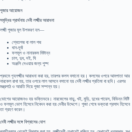
পূজার আয়োজন
সমৃদ্ধির প্রার্থনায় দেবী লক্ষ্মীর আরাধনা
লক্ষ্মী পূজার মূল উপকরণ হল—
শ্বেতপদ্ম বা লাল পদ্ম
ধান-দূর্বা
ফলমূল ও নানারকম মিষ্টান্ন
চাল, দুধ, দই, ঘি
অঞ্জলি দেওয়ার জন্য পুষ্প
প্রথমে গৃহলক্ষ্মীর আরাধনা করা হয়, তারপর কলস বসানো হয়। কলসের ওপরে আমপাতা আর
নারকেল রাখা হয়, তার ওপরে লাল আসনে বসানো হয় দেবী লক্ষ্মীর প্রতিমা বা ছবি। এরপর
মন্ত্রপাঠ ও আরতি দিয়ে পূজা সম্পন্ন হয়।
ভোগের আয়োজনও হয় ভক্তিভরে। নারকেলের নাড়ু, খই, মুড়ি, দুধের পায়েস, বিভিন্ন মিষ্টি
ও ফলমূল ভোগ হিসেবে নিবেদন করা হয় দেবীর উদ্দেশে। পূজা শেষে ভক্তরা প্রসাদ হিসেবে
তা গ্রহণ করেন।
দেবী লক্ষ্মীর সঙ্গে বিশ্বাসের যোগ
প্রাচীনকাল থেকেই বিশ্বাস করা হয়, লক্ষ্মীদেবী যেখানেই পূজিত হন, সেখানেই ধনসম্পদ, সুখ-