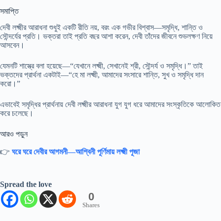
সমাপ্তি
দেবী লক্ষ্মীর আরাধনা শুধুই একটি রীতি নয়, বরং এক গভীর বিশ্বাস—সমৃদ্ধি, শান্তি ও
সৌন্দর্যের প্রতি। ভক্তরা তাই প্রতি বছর আশা করেন, দেবী তাঁদের জীবনে শুভলক্ষণ নিয়ে
আসবেন।
যেমনটি শাস্ত্রে বলা হয়েছে—“যেখানে লক্ষ্মী, সেখানেই শ্রী, সৌন্দর্য ও সমৃদ্ধি।” তাই
ভক্তদের প্রার্থনা একটাই—“হে মা লক্ষ্মী, আমাদের সংসারে শান্তি, সুখ ও সমৃদ্ধি দান
করো।”
এভাবেই সমৃদ্ধির প্রার্থনায় দেবী লক্ষ্মীর আরাধনা যুগ যুগ ধরে আমাদের সংস্কৃতিকে আলোকিত
করে চলেছে।
আরও পড়ুন
👉
ঘরে ঘরে দেবীর আগমনী—আশ্বিনী পূর্ণিমায় লক্ষ্মী পূজা
Spread the love
0
Shares