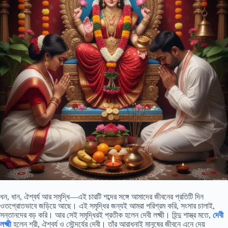
ধন, ধান, ঐশ্বর্য আর সমৃদ্ধি—এই চারটি শব্দের সঙ্গে আমাদের জীবনের প্রতিটি দিন
ওতপ্রোতভাবে জড়িয়ে আছে। এই সমৃদ্ধির জন্যই আমরা পরিশ্রম করি, সংসার চালাই,
সন্তানদের বড় করি। আর সেই সমৃদ্ধিরই প্রতীক হলেন দেবী লক্ষ্মী। হিন্দু শাস্ত্র মতে,
দেবী
লক্ষ্মী
হলেন শ্রী, ঐশ্বর্য ও সৌন্দর্যের দেবী। তাঁর আরাধনাই মানুষের জীবনে এনে দেয়