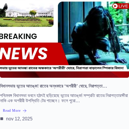
বিধানসভায় ভূতের আতঙ্ক! রাতের অন্ধকারে ‘অশরীরী’ ঘোরে, নিরাপত্তা…
পশ্চিমবঙ্গ বিধানসভা ভবনে হঠাৎই ছড়িয়েছে ভূতের আতঙ্ক! সম্প্রতি রাতের নিরাপত্তারক্ষীরা
নাকি এক অশরীরী উপস্থিতি টের পাচ্ছেন। ফলে পুরো…
Read More
nov 12, 2025