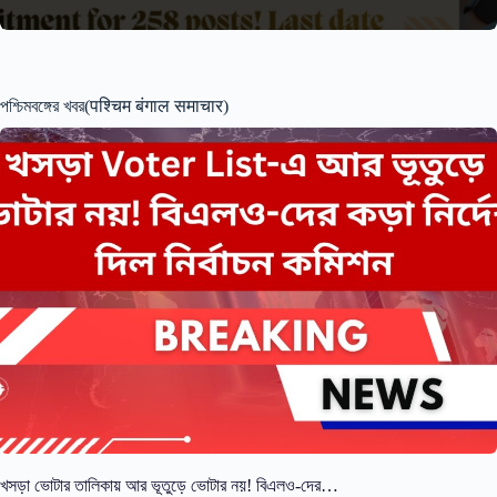
পশ্চিমবঙ্গের খবর(पश्चिम बंगाल समाचार)
খসড়া ভোটার তালিকায় আর ভূতুড়ে ভোটার নয়! বিএলও-দের…