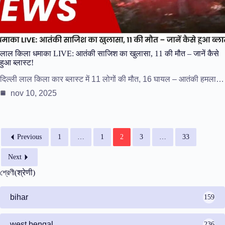
लाल किला धमाका LIVE: आतंकी साजिश का खुलासा, 11 की मौत – जानें कैसे
हुआ ब्लास्ट!
दिल्ली लाल किला कार ब्लास्ट में 11 लोगों की मौत, 16 घायल – आतंकी हमला…
nov 10, 2025
Previous
1
…
1
2
3
…
33
Next
শ্রেণী(श्रेणी)
bihar
159
west bengal
236