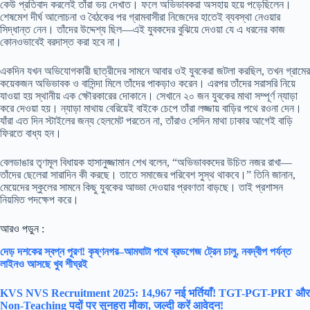
কেউ প্রতিবাদ করলেই তাঁরা ভয় দেখাত। ফলে অভিভাবকরা অসহায় হয়ে পড়েছিলেন।
শেষমেশ দীর্ঘ আলোচনা ও বৈঠকের পর গ্রামবাসীরা নিজেদের হাতেই ব্যবস্থা নেওয়ার
সিদ্ধান্ত নেন। তাঁদের উদ্দেশ্য ছিল—এই যুবকদের বুঝিয়ে দেওয়া যে এ ধরনের কাজ
কোনওভাবেই বরদাস্ত করা হবে না।
একদিন যখন অভিযোগকারী ছাত্রীদের সামনে আবার ওই যুবকেরা জটলা করছিল, তখন গ্রামের
কয়েকজন অভিভাবক ও বাসিন্দা মিলে তাঁদের পাকড়াও করেন। এরপর তাঁদের সরাসরি নিয়ে
যাওয়া হয় স্থানীয় এক ক্ষৌরকারের দোকানে। সেখানে ২০ জন যুবকের মাথা সম্পূর্ণ ন্যাড়া
করে দেওয়া হয়। ন্যাড়া মাথায় বেরিয়েই বাইকে চেপে তাঁরা লজ্জায় বাড়ির পথে রওনা দেন।
যাঁরা এত দিন স্টাইলের জন্য হেলমেট পরতেন না, তাঁরাও সেদিন মাথা ঢাকার আগেই বাড়ি
ফিরতে বাধ্য হন।
বেলডাঙার তৃণমূল বিধায়ক হাসানুজ্জামান শেখ বলেন, “অভিভাবকদের উচিত নজর রাখা—
তাঁদের ছেলেরা সারাদিন কী করছে। তাতে সমাজের পরিবেশ সুস্থ থাকবে।” তিনি জানান,
মেয়েদের স্কুলের সামনে কিছু যুবকের আড্ডা দেওয়ার প্রবণতা বাড়ছে। তাই প্রশাসন
নিয়মিত পদক্ষেপ করে।
আরও পড়ুন :
দেড় দশকের স্বপ্ন পূরণ! কৃষ্ণনগর–আমঘাটা পথে ব্রডগেজ ট্রেন চালু, নবদ্বীপ পর্যন্ত
লাইনও আসছে খুব শীঘ্রই
KVS NVS Recruitment 2025: 14,967 नई भर्तियाँ! TGT-PGT-PRT और
Non-Teaching पदों पर सुनहरा मौका, जल्दी करें आवेदन!