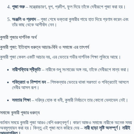
পূজা শুরু
– মন্ত্রোচ্চারণ, ধূপ, প্রদীপ, ফুল দিয়ে তাঁকে দেবীরূপে পূজা করা হয়।
অঞ্জলি ও প্রসাদ
– পূজা শেষে ভক্তরা কুমারীর পায়ে হাত দিয়ে প্রণাম করেন এবং
তাঁর কাছ থেকে আশীর্বাদ নেন।
কুমারী পূজার দার্শনিক অর্থ
কুমারী পূজা: ইতিহাস গুরুত্ব আচার-বিধি ও সমাজে এর তাৎপর্য
কুমারী পূজা কেবল একটি আচার নয়, এর ভেতরে গভীর দার্শনিক শিক্ষা লুকিয়ে আছে।
নারীশক্তির স্বীকৃতি
– নারীকে শুধু সংসারের অঙ্গ নয়, তাঁকে দেবীরূপে মান্য করা।
পবিত্রতা ও নিষ্পাপ মন
– শিশুকন্যার ভেতরে থাকা সরলতা ও পবিত্রতাই আসলে
দেবীর আসল রূপ।
সমতার শিক্ষা
– দরিদ্র হোক বা ধনী, কুমারী নির্বাচনে তার কোনো ভেদাভেদ নেই।
সমাজে কুমারী পূজার গুরুত্ব
বর্তমান সময়ে কুমারী পূজা আরও বেশি গুরুত্বপূর্ণ। কারণ আজও সমাজে নারীকে অনেক সময়
অবমূল্যায়ন করা হয়। কিন্তু এই পূজা মনে করিয়ে দেয় –
নারী ছাড়া সৃষ্টি অসম্পূর্ণ। নারীই
আদ্যাশক্তি।