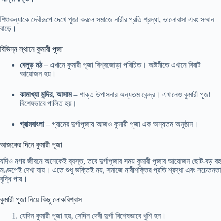
শিশুকন্যাকে দেবীরূপে দেখে পূজা করলে সমাজে নারীর প্রতি শ্রদ্ধা, ভালোবাসা এবং সম্মান
বাড়ে।
বিভিন্ন স্থানে কুমারী পূজা
বেলুড় মঠ
– এখানে কুমারী পূজা বিশ্বজোড়া পরিচিত। অষ্টমীতে এখানে বিরাট
আয়োজন হয়।
কামাখ্যা মন্দির, আসাম
– শাক্ত উপাসনার অন্যতম কেন্দ্র। এখানেও কুমারী পূজা
বিশেষভাবে পালিত হয়।
গ্রামবাংলা
– গ্রামের দুর্গাপূজায় আজও কুমারী পূজা এক অন্যতম অনুষ্ঠান।
আজকের দিনে কুমারী পূজা
যদিও নগর জীবনে অনেকেই ব্যস্ত, তবে দুর্গাপূজার সময় কুমারী পূজার আয়োজন ছোট-বড় বহু
মণ্ডপেই দেখা যায়। এতে শুধু ভক্তিই নয়, সমাজে নারীশক্তির প্রতি শ্রদ্ধা এবং সচেতনতা
বৃদ্ধি পায়।
কুমারী পূজা নিয়ে কিছু লোকবিশ্বাস
যেদিন কুমারী পূজা হয়, সেদিন দেবী দুর্গা বিশেষভাবে খুশি হন।