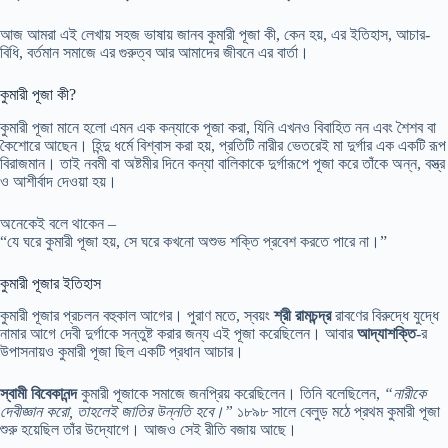
আজ আমরা এই লেখায় সহজ ভাষায় জানব কুমারী পূজা কী, কেন হয়, এর ইতিহাস, আচার-
বিধি, বর্তমান সমাজে এর গুরুত্ব আর আমাদের জীবনে এর বার্তা।
কুমারী পূজা কী?
কুমারী পূজা মানে হলো এমন এক কন্যাকে পূজা করা, যিনি এখনও বিবাহিত নন এবং শৈশব বা
কৈশোরে আছেন। হিন্দু ধর্মে বিশ্বাস করা হয়, প্রতিটি নারীর ভেতরেই মা দুর্গার এক একটি রূপ
বিরাজমান। তাই নবমী বা অষ্টমীর দিনে কন্যা বালিকাকে দুর্গারূপে পূজা করে তাঁকে অন্ন, বস্ত্র
ও আশীর্বাদ দেওয়া হয়।
অনেকেই বলে থাকেন –
“যে ঘরে কুমারী পূজা হয়, সে ঘরে কখনো অশুভ শক্তি প্রবেশ করতে পারে না।”
কুমারী পূজার ইতিহাস
কুমারী পূজার প্রচলন বহুকাল আগের। পুরাণ মতে, স্বয়ং
শ্রী রামচন্দ্র
রাবণের বিরুদ্ধে যুদ্ধে
নামার আগে দেবী দুর্গাকে সন্তুষ্ট করার জন্য এই পূজা করেছিলেন। আবার
আদ্যাশক্তি
-র
উপাসনায়ও কুমারী পূজা ছিল একটি প্রধান আচার।
স্বামী বিবেকানন্দ
কুমারী পূজাকে সমাজে জনপ্রিয় করেছিলেন। তিনি বলেছিলেন,
“নারীকে
দেবীজ্ঞান করো, তাহলেই জাতির উন্নতি হবে।”
১৮৯৮ সালে বেলুড় মঠে প্রথম কুমারী পূজা
শুরু হয়েছিল তাঁর উদ্যোগে। আজও সেই রীতি বজায় আছে।