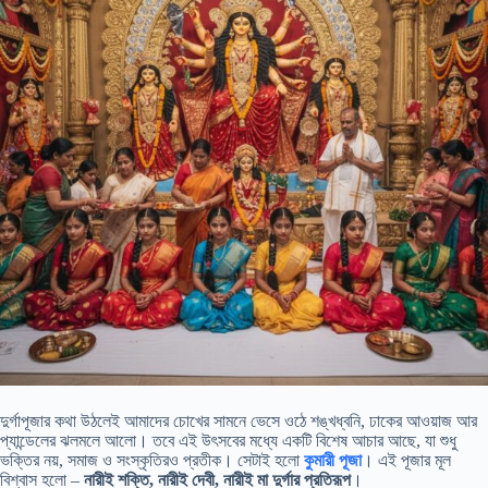
দুর্গাপূজার কথা উঠলেই আমাদের চোখের সামনে ভেসে ওঠে শঙ্খধ্বনি, ঢাকের আওয়াজ আর
প্যান্ডেলের ঝলমলে আলো। তবে এই উৎসবের মধ্যে একটি বিশেষ আচার আছে, যা শুধু
ভক্তির নয়, সমাজ ও সংস্কৃতিরও প্রতীক। সেটাই হলো
কুমারী পূজা
। এই পূজার মূল
বিশ্বাস হলো –
নারীই শক্তি, নারীই দেবী, নারীই মা দুর্গার প্রতিরূপ
।