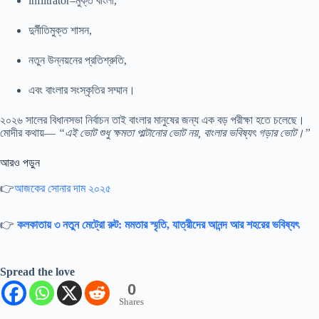
infiltrator–মুক্ত বাংলা,
দুর্নীতিমুক্ত শাসন,
নতুন উন্নয়নের প্রতিশ্রুতি,
এবং বাংলার সংস্কৃতির সম্মান।
২০২৬ সালের বিধানসভা নির্বাচন তাই বাংলার মানুষের জন্য এক বড় পরীক্ষা হতে চলেছে।
মোদীর কথায়—
“এই ভোট শুধু ক্ষমতা পাল্টানোর ভোট নয়, বাংলার ভবিষ্যৎ গড়ার ভোট।”
আরও পড়ুন
👉
আজকের সোনার দাম ২০২৫
👉
কলকাতায় ৩ নতুন মেট্রো রুট: মমতার স্মৃতি, যাত্রীদের আনন্দ আর শহরের ভবিষ্যৎ
Spread the love
0
Shares