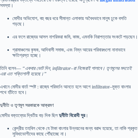
সমস্যা।
মোদীর অভিযোগ, বহু বছর ধরে সীমান্ত এলাকায় অবৈধভাবে মানুষ ঢুকে বসতি
গড়ছে।
এর ফলে রাজ্যের আসল নাগরিকরা জমি, কাজ, এমনকি নিরাপত্তার সংকটে পড়ছেন।
গ্রামাঞ্চলের কৃষক, আদিবাসী সমাজ, এবং নিম্ন আয়ের পরিবারগুলো নানাভাবে
ক্ষতিগ্রস্ত হচ্ছে।
তিনি বলেন—
“একবার ভোট দিন, infiltrator–রা নিজেরাই পালাবে। তৃণমূলের মদতেই
এরা এত শক্তিশালী হয়েছে।”
এখানে মোদীর বার্তা স্পষ্ট : রাজ্যে পরিবর্তন আনতে হলে আগে infiltrator–মুক্ত বাংলার
পথে হাঁটতে হবে।
দুর্নীতি ও তৃণমূল সরকারকে আক্রমণ
মোদীর বক্তব্যের দ্বিতীয় বড় দিক ছিল
দুর্নীতি বিরোধী সুর
।
কেন্দ্রীয় তহবিল থেকে যে টাকা বাংলার উন্নয়নের জন্য বরাদ্দ হয়েছে, তা নাকি প্রকৃত
সুবিধাভোগীদের কাছে পৌঁছাচ্ছে না।