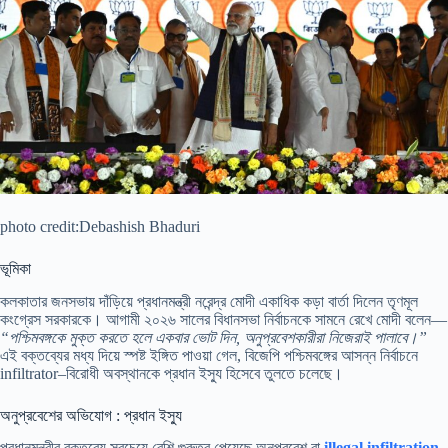
photo credit:Debashish Bhaduri
ভূমিকা
কলকাতার জনসভায় দাঁড়িয়ে প্রধানমন্ত্রী নরেন্দ্র মোদী একাধিক কড়া বার্তা দিলেন তৃণমূল
কংগ্রেস সরকারকে। আগামী ২০২৬ সালের বিধানসভা নির্বাচনকে সামনে রেখে মোদী বলেন—
“পশ্চিমবঙ্গকে মুক্ত করতে হলে একবার ভোট দিন, অনুপ্রবেশকারীরা নিজেরাই পালাবে।”
এই বক্তব্যের মধ্য দিয়ে স্পষ্ট ইঙ্গিত পাওয়া গেল, বিজেপি পশ্চিমবঙ্গের আসন্ন নির্বাচনে
infiltrator–বিরোধী অবস্থানকে প্রধান ইস্যু হিসেবে তুলতে চলেছে।
অনুপ্রবেশের অভিযোগ : প্রধান ইস্যু
প্রধানমন্ত্রীর বক্তব্যে সবচেয়ে বেশি গুরুত্ব পেয়েছে অনুপ্রবেশ বা
illegal infiltration