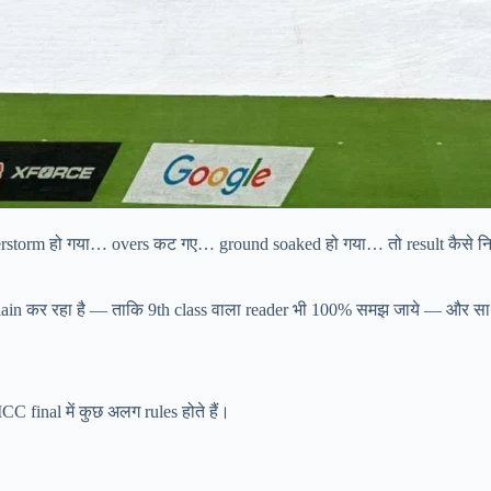
rstorm हो गया… overs कट गए… ground soaked हो गया… तो result कैसे निक
ं explain कर रहा है — ताकि 9th class वाला reader भी 100% समझ जाये — और साथ
C final में कुछ अलग rules होते हैं।