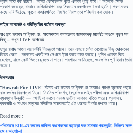
শ্বাস নিতে কষ্ট হচ্ছিল। আমরা ভেবেছিলাম পুরো এলাকা পুড়ে যাবে।” অনেকে ক্ষোভ
প্রকাশ করেছেন, বাজারে অগ্নিনির্বাপণ যন্ত্র ঠিকভাবে রক্ষণাবেক্ষণ করা হয়নি। প্রশাসনের
কাছে দাবি উঠেছে, পুরনো বাজারগুলিতে নিয়মিত নিরাপত্তা পরিদর্শন করা হোক।
লাইভ আপডেট ও পরিস্থিতির বর্তমান অবস্থা
হাওড়ায় ভয়াবহ অগ্নিকাণ্ড! সাতসকালে বাদামতলার জামাকাপড় মার্কেটে আগুনে পুড়ল সব
কিছু – দেখুন LIVE আপডেট
দুপুর নাগাদ আগুন অনেকটাই নিয়ন্ত্রণে আসে। তবে এখনো ধোঁয়া বেরোচ্ছে কিছু দোকানের
ভিতর থেকে। দমকলের একটি দল সেখানে ঠান্ডা করার কাজ করছে। পুলিশ এলাকা ঘিরে
রেখেছে, যাতে কেউ ভিতরে ঢুকতে না পারে। প্রশাসন জানিয়েছে, ক্ষয়ক্ষতির পূর্ণ হিসাব তৈরি
হচ্ছে।
উপসংহার
“
Howrah Fire LIVE
” ঘটনার এই ভয়াবহ অগ্নিকাণ্ড আবারও প্রশ্ন তুলেছে শহুরে
বাজারগুলির নিরাপত্তা নিয়ে। নিয়মিত পরিদর্শন, বৈদ্যুতিক লাইন পরীক্ষা এবং অগ্নিনির্বাপণ
ব্যবস্থার উন্নতি — এখনই না করলে এরকম দুর্ঘটনা আবারও ঘটতে পারে। প্রশাসন,
ব্যবসায়ী ও সাধারণ মানুষের সম্মিলিত সচেতনতাই এই ধরনের বিপর্যয় রুখতে পারে।
Read more :
পশ্চিমবঙ্গে SIR-এর বদলের দাবিতে কংগ্রেসের নড়াচড়া শুরু মামলার প্রস্তুতি, দিল্লির সঙ্গে
জোর আলোচনা