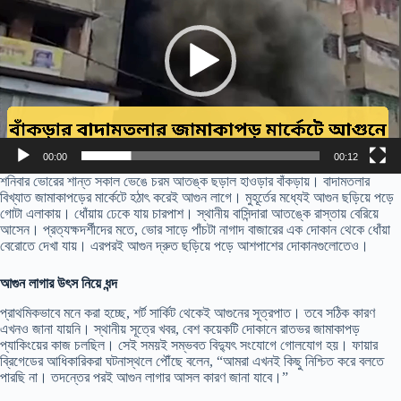
00:00
00:12
শনিবার ভোরের শান্ত সকাল ভেঙে চরম আতঙ্ক ছড়াল হাওড়ার বাঁকড়ায়। বাদামতলার
বিখ্যাত জামাকাপড়ের মার্কেটে হঠাৎ করেই আগুন লাগে। মুহূর্তের মধ্যেই আগুন ছড়িয়ে পড়ে
গোটা এলাকায়। ধোঁয়ায় ঢেকে যায় চারপাশ। স্থানীয় বাসিন্দারা আতঙ্কে রাস্তায় বেরিয়ে
আসেন। প্রত্যক্ষদর্শীদের মতে, ভোর সাড়ে পাঁচটা নাগাদ বাজারের এক দোকান থেকে ধোঁয়া
বেরোতে দেখা যায়। এরপরই আগুন দ্রুত ছড়িয়ে পড়ে আশপাশের দোকানগুলোতেও।
আগুন লাগার উৎস নিয়ে ধন্দ
প্রাথমিকভাবে মনে করা হচ্ছে, শর্ট সার্কিট থেকেই আগুনের সূত্রপাত। তবে সঠিক কারণ
এখনও জানা যায়নি। স্থানীয় সূত্রে খবর, বেশ কয়েকটি দোকানে রাতভর জামাকাপড়
প্যাকিংয়ের কাজ চলছিল। সেই সময়ই সম্ভবত বিদ্যুৎ সংযোগে গোলযোগ হয়। ফায়ার
ব্রিগেডের আধিকারিকরা ঘটনাস্থলে পৌঁছে বলেন, “আমরা এখনই কিছু নিশ্চিত করে বলতে
পারছি না। তদন্তের পরই আগুন লাগার আসল কারণ জানা যাবে।”