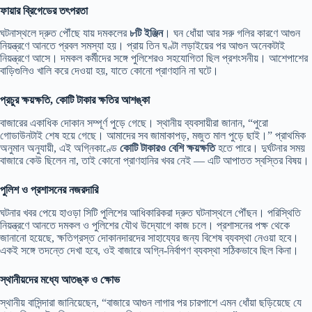
ফায়ার ব্রিগেডের তৎপরতা
ঘটনাস্থলে দ্রুত পৌঁছে যায় দমকলের
৮টি ইঞ্জিন
। ঘন ধোঁয়া আর সরু গলির কারণে আগুন
নিয়ন্ত্রণে আনতে প্রবল সমস্যা হয়। প্রায় তিন ঘণ্টা লড়াইয়ের পর আগুন অনেকটাই
নিয়ন্ত্রণে আসে। দমকল কর্মীদের সঙ্গে পুলিশেরও সহযোগিতা ছিল প্রশংসনীয়। আশেপাশের
বাড়িগুলিও খালি করে দেওয়া হয়, যাতে কোনো প্রাণহানি না ঘটে।
প্রচুর ক্ষয়ক্ষতি, কোটি টাকার ক্ষতির আশঙ্কা
বাজারের একাধিক দোকান সম্পূর্ণ পুড়ে গেছে। স্থানীয় ব্যবসায়ীরা জানান, “পুরো
গোডাউনটাই শেষ হয়ে গেছে। আমাদের সব জামাকাপড়, মজুত মাল পুড়ে ছাই।” প্রাথমিক
অনুমান অনুযায়ী, এই অগ্নিকাণ্ডে
কোটি টাকারও বেশি ক্ষয়ক্ষতি
হতে পারে। দুর্ঘটনার সময়
বাজারে কেউ ছিলেন না, তাই কোনো প্রাণহানির খবর নেই — এটি আপাতত স্বস্তির বিষয়।
পুলিশ ও প্রশাসনের নজরদারি
ঘটনার খবর পেয়ে হাওড়া সিটি পুলিশের আধিকারিকরা দ্রুত ঘটনাস্থলে পৌঁছন। পরিস্থিতি
নিয়ন্ত্রণে আনতে দমকল ও পুলিশের যৌথ উদ্যোগে কাজ চলে। প্রশাসনের পক্ষ থেকে
জানানো হয়েছে, ক্ষতিগ্রস্ত দোকানদারদের সাহায্যের জন্য বিশেষ ব্যবস্থা নেওয়া হবে।
একই সঙ্গে তদন্তে দেখা হবে, ওই বাজারে অগ্নি-নির্বাপণ ব্যবস্থা সঠিকভাবে ছিল কিনা।
স্থানীয়দের মধ্যে আতঙ্ক ও ক্ষোভ
স্থানীয় বাসিন্দারা জানিয়েছেন, “বাজারে আগুন লাগার পর চারপাশে এমন ধোঁয়া ছড়িয়েছে যে