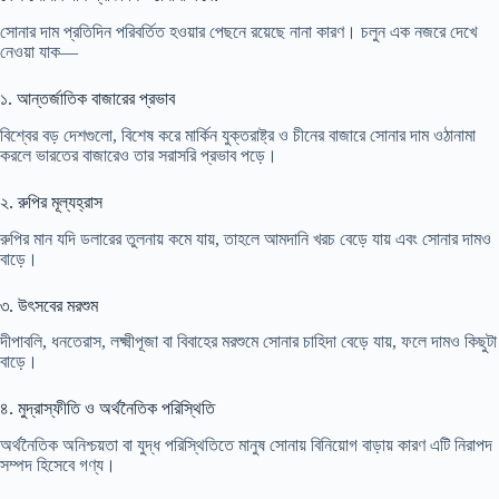
সোনার দাম প্রতিদিন পরিবর্তিত হওয়ার পেছনে রয়েছে নানা কারণ। চলুন এক নজরে দেখে
নেওয়া যাক—
১️. আন্তর্জাতিক বাজারের প্রভাব
বিশ্বের বড় দেশগুলো, বিশেষ করে মার্কিন যুক্তরাষ্ট্র ও চীনের বাজারে সোনার দাম ওঠানামা
করলে ভারতের বাজারেও তার সরাসরি প্রভাব পড়ে।
২️. রুপির মূল্যহ্রাস
রুপির মান যদি ডলারের তুলনায় কমে যায়, তাহলে আমদানি খরচ বেড়ে যায় এবং সোনার দামও
বাড়ে।
৩️. উৎসবের মরশুম
দীপাবলি, ধনতেরাস, লক্ষ্মীপূজা বা বিবাহের মরশুমে সোনার চাহিদা বেড়ে যায়, ফলে দামও কিছুটা
বাড়ে।
৪️. মুদ্রাস্ফীতি ও অর্থনৈতিক পরিস্থিতি
অর্থনৈতিক অনিশ্চয়তা বা যুদ্ধ পরিস্থিতিতে মানুষ সোনায় বিনিয়োগ বাড়ায় কারণ এটি নিরাপদ
সম্পদ হিসেবে গণ্য।