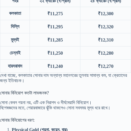
শহর
২২ ক্যারেট (₹/গ্রাম)
২৪ ক্যারেট (₹/গ্রাম)
কলকাতা
₹11,275
₹12,300
দিল্লি
₹11,295
₹12,320
মুম্বই
₹11,285
₹12,310
চেন্নাই
₹11,250
₹12,280
হায়দরাবাদ
₹11,240
₹12,270
দেখা যাচ্ছে, কলকাতার সোনার দাম অন্যান্য মহানগরের তুলনায় সামান্য কম, যা ক্রেতাদের
জন্য ইতিবাচক।
সোনায় বিনিয়োগ কতটা লাভজনক?
সোনা কেবল গয়না নয়, এটি এক নিরাপদ ও দীর্ঘমেয়াদি বিনিয়োগ।
বিশেষজ্ঞদের মতে, শেয়ারবাজারে ঝুঁকি থাকলেও সোনা সবসময় মূল্য ধরে রাখে।
সোনায় বিনিয়োগের ধরণ:
Physical Gold (গয়না, কয়েন, বার)