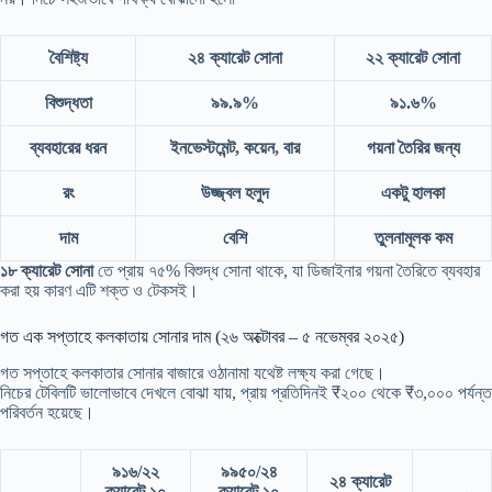
বৈশিষ্ট্য
২৪ ক্যারেট সোনা
২২ ক্যারেট সোনা
বিশুদ্ধতা
৯৯.৯%
৯১.৬%
ব্যবহারের ধরন
ইনভেস্টমেন্ট, কয়েন, বার
গয়না তৈরির জন্য
রং
উজ্জ্বল হলুদ
একটু হালকা
দাম
বেশি
তুলনামূলক কম
১৮ ক্যারেট সোনা
তে প্রায় ৭৫% বিশুদ্ধ সোনা থাকে, যা ডিজাইনার গয়না তৈরিতে ব্যবহার
করা হয় কারণ এটি শক্ত ও টেকসই।
গত এক সপ্তাহে কলকাতায় সোনার দাম (২৬ অক্টোবর – ৫ নভেম্বর ২০২৫)
গত সপ্তাহে কলকাতার সোনার বাজারে ওঠানামা যথেষ্ট লক্ষ্য করা গেছে।
নিচের টেবিলটি ভালোভাবে দেখলে বোঝা যায়, প্রায় প্রতিদিনই ₹২০০ থেকে ₹৩,০০০ পর্যন্ত
পরিবর্তন হয়েছে।
৯১৬/২২
৯৯৫০/২৪
২৪ ক্যারেট
ক্যারেট ১০
ক্যারেট ১০