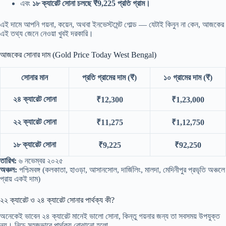
এবং
১৮ ক্যারেট সোনা চলছে ₹9,225 প্রতি গ্রাম।
এই দামে আপনি গয়না, কয়েন, অথবা ইনভেস্টমেন্ট গোল্ড — যেটাই কিনুন না কেন, আজকের
এই তথ্য জেনে নেওয়া খুবই দরকারি।
আজকের সোনার দাম (Gold Price Today West Bengal)
সোনার মান
প্রতি গ্রামের দাম (₹)
১০ গ্রামের দাম (₹)
২৪ ক্যারেট সোনা
₹12,300
₹1,23,000
২২ ক্যারেট সোনা
₹11,275
₹1,12,750
১৮ ক্যারেট সোনা
₹9,225
₹92,250
তারিখ:
৬ নভেম্বর ২০২৫
অঞ্চল:
পশ্চিমবঙ্গ (কলকাতা, হাওড়া, আসানসোল, দার্জিলিং, মালদা, মেদিনীপুর প্রভৃতি অঞ্চলে
প্রায় একই দাম)
২২ ক্যারেট ও ২৪ ক্যারেট সোনার পার্থক্য কী?
অনেকেই ভাবেন ২৪ ক্যারেট মানেই ভালো সোনা, কিন্তু গয়নার জন্য তা সবসময় উপযুক্ত
নয়। নিচে সহজভাবে পার্থক্য বোঝানো হলো