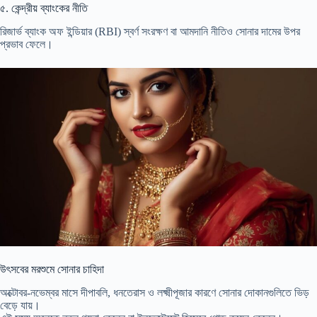
৫️. কেন্দ্রীয় ব্যাংকের নীতি
রিজার্ভ ব্যাংক অফ ইন্ডিয়ার (RBI) স্বর্ণ সংরক্ষণ বা আমদানি নীতিও সোনার দামের উপর
প্রভাব ফেলে।
উৎসবের মরশুমে সোনার চাহিদা
অক্টোবর-নভেম্বর মাসে দীপাবলি, ধনতেরাস ও লক্ষ্মীপূজার কারণে সোনার দোকানগুলিতে ভিড়
বেড়ে যায়।