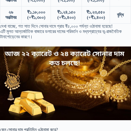
অক্টোবর
(-₹১,০০০)
(-₹১,১০০)
(-₹১,১০০)
২৬
₹১,১৮,০০০
₹১,২৪,১৫০
₹১,২৩,৫৫০
বৃদ্ধি
অক্টোবর
(+₹১,৩০০)
(+₹১,৪০০)
(+₹১,৪০০)
দেখা যাচ্ছে, গত সাত দিনে সোনার দামে প্রায় ₹৫,০০০ পর্যন্ত ওঠানামা হয়েছে!
এটি মূলত আন্তর্জাতিক বাজারে ডলারের দামের পরিবর্তন ও মধ্যপ্রাচ্যের ভূ-রাজনৈতিক
টানাপোড়েনের কারণে।
কেন সোনার দাম প্রতিদিন ওঠানামা করে?