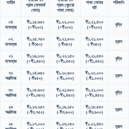
তারিখ
পাকা সোনার
পরিবর্তন
গ্রাম (হলমার্ক
গ্রাম (খুচরো
বাট
সোনা)
পাকা সোনা)
০৪
₹১,১৫,৯৫০
₹১,২২,০০০
₹১,২১,৪০০
বৃদ্ধি
নভেম্বর
(+₹২০০)
(+₹২০০)
(+₹২০০)
০২
₹১,১৫,৭৫০
₹১,২১,৮০০
₹১,২১,২০০
হ্রাস
নভেম্বর
(-₹৩৫০)
(-₹৩৫০)
(-₹৩৫০)
০১
₹১,১৬,১০০
₹১,২২,১৫০
₹১,২১,৫৫০
বৃদ্ধি
নভেম্বর
(+₹১,৪৫০)
(+₹১,৫৫০)
(+₹১,৫৫০)
৩১
₹১,১৪,৬৫০
₹১,২০,৬০০
₹১,২০,০০০
হ্রাস
অক্টোবর
(-₹৯৫০)
(-₹১,০০০)
(-₹১,০০০)
৩০
₹১,১৫,৬০০
₹১,২১,৬০০
₹১,২১,০০০
বৃদ্ধি
অক্টোবর
(+₹২,৩৫০)
(+₹২,৪৫০)
(+₹২,৪৫০)
২৯
₹১,১৩,২৫০
₹১,১৯,১৫০
₹১,১৮,৫৫০
হ্রাস
অক্টোবর
(-₹৩,৭৫০)
(-₹৩,৯০০)
(-₹৩,৯০০)
২৮
₹১,১৭,০০০
₹১,২৩,০৫০
₹১,২২,৪৫০
হ্রাস