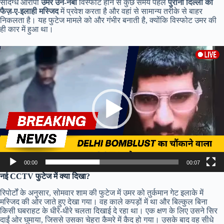
संदिग्ध आरोपी
उमर उन-नबी
विस्फोट होने से कुछ समय पहले
पुरानी दिल्ली की
फैज़-ए-इलाही मस्जिद
में प्रवेश करता है और वहां से सामान्य तरीके से बाहर
निकलता है। यह फुटेज मामले को और गंभीर बनाती है, क्योंकि विस्फोट उमर की
ही कार में हुआ था।
Video
Player
00:00
00:07
नई CCTV फुटेज में क्या दिखा?
रिपोर्टों के अनुसार, सोमवार शाम की फुटेज में उमर को तुर्कमान गेट इलाके में
मस्जिद की ओर जाते हुए देखा गया। वह काले कपड़ों में था और बिल्कुल बिना
किसी घबराहट के धीरे-धीरे चलता दिखाई दे रहा था। एक क्षण के लिए उसने सिर
दाईं ओर घुमाया, जिससे उसका चेहरा कैमरे में कैद हो गया। उसके बाद वह सीधे