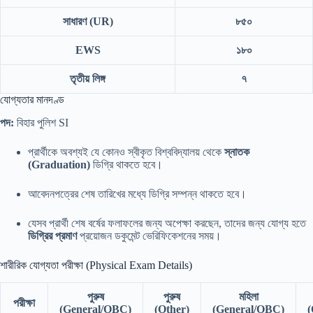
সাধারণ (UR)
৮৫০
EWS
১৮০
তৃতীয় লিঙ্গ
৭
যোগ্যতার মানদণ্ড
পদ:
বিহার পুলিশ SI
প্রার্থীকে অবশ্যই যে কোনও স্বীকৃত বিশ্ববিদ্যালয় থেকে
স্নাতক
(Graduation)
ডিগ্রি থাকতে হবে।
আবেদনপত্রের শেষ তারিখের মধ্যে ডিগ্রি সম্পন্ন থাকতে হবে।
যেসব প্রার্থী শেষ বর্ষের ফলাফলের জন্য অপেক্ষা করছেন, তাদের জন্য যোগ্য হতে
ডিগ্রির প্রমাণ
প্রয়োজন ডকুমেন্ট ভেরিফিকেশনের সময়।
শারীরিক যোগ্যতা পরীক্ষা (Physical Exam Details)
পুরুষ
পুরুষ
মহিলা
পরীক্ষা
(General/OBC)
(Other)
(General/OBC)
(