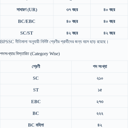
সাধারণ (UR)
৩৭ বছর
৪০ বছর
BC/EBC
৪০ বছর
৪০ বছর
SC/ST
৪২ বছর
৪২ বছর
BPSSC নীতিমালা অনুযায়ী নির্দিষ্ট শ্রেণীর প্রার্থীদের জন্য বয়স ছাড় রয়েছে।
পদসংখ্যার বিস্তারিত (Category Wise)
শ্রেণী
পদ সংখ্যা
SC
২১০
ST
১৫
EBC
২৭৩
BC
২২২
BC মহিলা
৪২