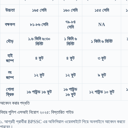
উচ্চতা
১৬৫ সেমি
১৬০ সেমি
১৫৫ সেমি
১
৭৯-৮৪
বক্ষফল
৮১-৮৬ সেমি
NA
সেমি
১.৬ কিমি ৬:৩০
১ কিমি ৬
দৌড়
১ কিমি ৬ মিনিট
মিনিট
মিনিট
হাই
৪ ফুট
৪ ফুট
৩ ফুট
জাম্প
লং
১২ ফুট
১২ ফুট
৯ ফুট
জাম্প
গোলা
১৬ পাউন্ড
১
১৬ পাউন্ড ১৬ ফুট
১২ পাউন্ড ১০ ফুট
ফ্রিক
১৬ ফুট
আবেদন করার পদ্ধতি
বিহার পুলিশ এসআই নিয়োগ ২০২৫: বিস্তারিত গাইড
১. আগ্রহী প্রার্থীরা BPSSC এর অফিসিয়াল ওয়েবসাইটে গিয়ে অনলাইনে আবেদন করতে
পারবেন।