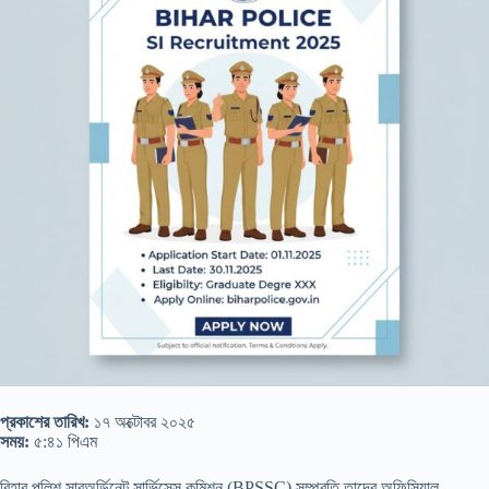
প্রকাশের তারিখ:
১৭ অক্টোবর ২০২৫
সময়:
৫:৪১ পিএম
বিহার পুলিশ সাবঅর্ডিনেট সার্ভিসেস কমিশন (BPSSC) সম্প্রতি তাদের অফিসিয়াল