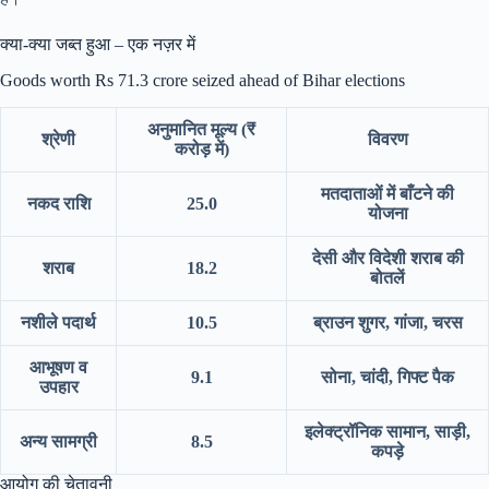
क्या-क्या जब्त हुआ – एक नज़र में
Goods worth Rs 71.3 crore seized ahead of Bihar elections
अनुमानित मूल्य (₹
श्रेणी
विवरण
करोड़ में)
मतदाताओं में बाँटने की
नकद राशि
25.0
योजना
देसी और विदेशी शराब की
शराब
18.2
बोतलें
नशीले पदार्थ
10.5
ब्राउन शुगर, गांजा, चरस
आभूषण व
9.1
सोना, चांदी, गिफ्ट पैक
उपहार
इलेक्ट्रॉनिक सामान, साड़ी,
अन्य सामग्री
8.5
कपड़े
आयोग की चेतावनी