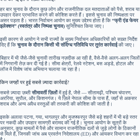
हर बार चुनाव के दौरान कुछ लोग और राजनीतिक दल मतदाताओं को पैसे, शराब या
उपहार देकर प्रभावित करने की कोशिश करते हैं। इससे चुनाव की निष्पक्षता पर
असर पड़ता है। भारत निर्वाचन आयोग का मुख्य उद्देश्य होता है कि
“फ्री एंड फेयर
इलेक्शन” (स्वतंत्र और निष्पक्ष चुनाव)
सुनिश्चित किया जाए।
इसी कारण से आयोग ने सभी राज्यों के मुख्य निर्वाचन अधिकारियों को सख़्त निर्देश
दिए हैं कि
चुनाव के दौरान किसी भी संदिग्ध गतिविधि पर तुरंत कार्रवाई
की जाए।
बिहार में भी जैसे-जैसे चुनावी तारीख नज़दीक आ रही है, वैसे-वैसे अलग-अलग जिलों
में निगरानी तेज़ कर दी गई है। सीमा क्षेत्रों, रेलवे स्टेशन, बस अड्डे, होटल और
लॉज में विशेष जांच अभियान चलाया जा रहा है।
किन जगहों पर हुई सबसे ज़्यादा कार्रवाई?
सबसे ज़्यादा ज़ब्ती
सीमावर्ती ज़िलों
में हुई है, जैसे — सीतामढ़ी, पश्चिम चंपारण,
अररिया, सुपौल, और किशनगंज। ये ज़िले नेपाल सीमा के पास हैं, जहाँ से अकसर
शराब और अन्य अवैध वस्तुओं की तस्करी की कोशिश की जाती है।
इसके अलावा पटना, गया, भागलपुर और मुजफ्फरपुर जैसे बड़े शहरों में भी बड़े स्तर
पर नकदी और उपहार सामग्री बरामद की गई है। चुनाव आयोग के सूत्रों के
अनुसार, कुछ मामलों में पैसे और सामान राजनीतिक दलों से जुड़े लोगों के ठिकानों
से मिले हैं, जिनकी जांच अब प्रवर्तन निदेशालय (ED) और आयकर विभाग कर रहा
है।