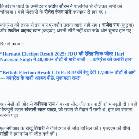
लिबरेशन पार्टी के उम्मीदवार
संदीप सौरभ
ने पालीगंज से जीतकर सभी को
चौंकाया। वहीं जेएसपी के
रीतेश रंजन पांडे
करगहर से हार गए।
कांग्रेस की तरफ से इस बार प्रदर्शन उतना खास नहीं रहा।
राजेश राम
(कुटुंबा)
और
शकील अहमद खान
(कड़वा) अपनी सीटें नहीं बचा सके और चुनाव हार गए।
Read more :
“Harnaut Election Result 2025: JDU की ऐतिहासिक जीत! Hari
Narayan Singh ने 48,000+ वोटों से मारी बाजी — कांग्रेस को करारी हार”
“Bettiah Election Result LIVE: BJP की रेणु देवी 17,900+ वोटों से आगे
— कांग्रेस के वाशी अहमद पीछे, मुकाबला तय!”
आरजेडी की ओर से
करिश्मा राय
ने परसा सीट जीतकर पार्टी को मजबूती दी। वहीं
भोजपुरी स्टार
खेसारी लाल यादव
, जो छपरा से मैदान में उतरे थे, हार का सामना
करना पड़ा।
एलजेपीआर के
राजू तिवारी
ने गोविंदगंज से जीत हासिल की। एचएएम की
दीपा
मांझी
ने इमामगंज से जीत दर्ज की।