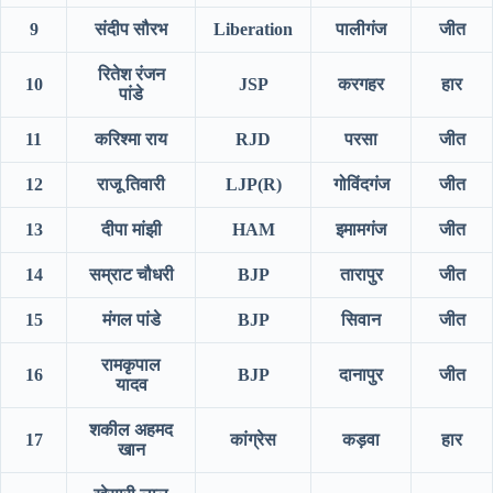
9
संदीप सौरभ
Liberation
पालीगंज
जीत
रितेश रंजन
10
JSP
करगहर
हार
पांडे
11
करिश्मा राय
RJD
परसा
जीत
12
राजू तिवारी
LJP(R)
गोविंदगंज
जीत
13
दीपा मांझी
HAM
इमामगंज
जीत
14
सम्राट चौधरी
BJP
तारापुर
जीत
15
मंगल पांडे
BJP
सिवान
जीत
रामकृपाल
16
BJP
दानापुर
जीत
यादव
शकील अहमद
17
कांग्रेस
कड़वा
हार
खान