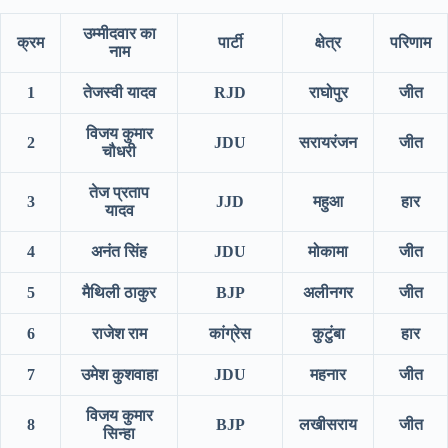
उम्मीदवार का
क्रम
पार्टी
क्षेत्र
परिणाम
नाम
1
तेजस्वी यादव
RJD
राघोपुर
जीत
विजय कुमार
2
JDU
सरायरंजन
जीत
चौधरी
तेज प्रताप
3
JJD
महुआ
हार
यादव
4
अनंत सिंह
JDU
मोकामा
जीत
5
मैथिली ठाकुर
BJP
अलीनगर
जीत
6
राजेश राम
कांग्रेस
कुटुंबा
हार
7
उमेश कुशवाहा
JDU
महनार
जीत
विजय कुमार
8
BJP
लखीसराय
जीत
सिन्हा